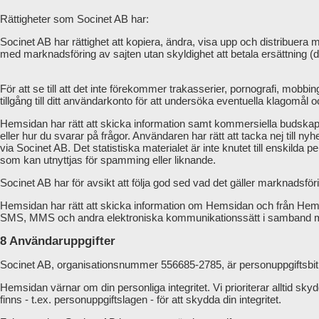
Rättigheter som Socinet AB har:
Socinet AB har rättighet att kopiera, ändra, visa upp och distribuera 
med marknadsföring av sajten utan skyldighet att betala ersättning (de
För att se till att det inte förekommer trakasserier, pornografi, mobbin
tillgång till ditt användarkonto för att undersöka eventuella klagomål 
Hemsidan har rätt att skicka information samt kommersiella budskap 
eller hur du svarar på frågor. Användaren har rätt att tacka nej till 
via Socinet AB. Det statistiska materialet är inte knutet till enskilda
som kan utnyttjas för spamming eller liknande.
Socinet AB har för avsikt att följa god sed vad det gäller marknads
Hemsidan har rätt att skicka information om Hemsidan och från Hem
SMS, MMS och andra elektroniska kommunikationssätt i samband m
8 Användaruppgifter
Socinet AB, organisationsnummer 556685-2785, är personuppgiftsbit
Hemsidan värnar om din personliga integritet. Vi prioriterar alltid skyd
finns - t.ex. personuppgiftslagen - för att skydda din integritet.