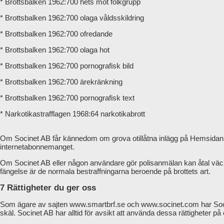
* Brottsbalken 1962:700 hets mot folkgrupp
* Brottsbalken 1962:700 olaga våldsskildring
* Brottsbalken 1962:700 ofredande
* Brottsbalken 1962:700 olaga hot
* Brottsbalken 1962:700 pornografisk bild
* Brottsbalken 1962:700 ärekränkning
* Brottsbalken 1962:700 pornografisk text
* Narkotikastrafflagen 1968:64 narkotikabrott
Om Socinet AB får kännedom om grova otillåtna inlägg på Hemsidan k
internetabonnemanget.
Om Socinet AB eller någon användare gör polisanmälan kan åtal väckas.
fängelse är de normala bestraffningarna beroende på brottets art.
7 Rättigheter du ger oss
Som ägare av sajten www.smartbrf.se och www.socinet.com har Socin
skäl. Socinet AB har alltid för avsikt att använda dessa rättigheter på 