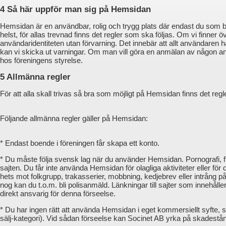
4 Så här uppför man sig på Hemsidan
Hemsidan är en användbar, rolig och trygg plats där endast du som bor
helst, för allas trevnad finns det regler som ska följas. Om vi finner
användaridentiteten utan förvarning. Det innebär att allt användaren har
kan vi skicka ut varningar. Om man vill göra en anmälan av någon 
hos föreningens styrelse.
5 Allmänna regler
För att alla skall trivas så bra som möjligt på Hemsidan finns det reg
Följande allmänna regler gäller på Hemsidan:
* Endast boende i föreningen får skapa ett konto.
* Du måste följa svensk lag när du använder Hemsidan. Pornografi, f
sajten. Du får inte använda Hemsidan för olagliga aktiviteter eller för
hets mot folkgrupp, trakasserier, mobbning, kedjebrev eller intrång p
nog kan du t.o.m. bli polisanmäld. Länkningar till sajter som innehålle
direkt ansvarig för denna förseelse.
* Du har ingen rätt att använda Hemsidan i eget kommersiellt syfte, s
sälj-kategori). Vid sådan förseelse kan Socinet AB yrka på skadestå